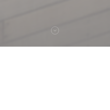
Velkommen til
Le Palm's Pool club- Hôtel
Renaissance - Restaurant Aix en
Provence