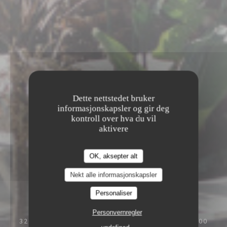
Dette nettstedet bruker
informasjonskapsler og gir deg
kontroll over hva du vil
aktivere
OK, aksepter alt
Nekt alle informasjonskapsler
Personaliser
Personvernregler
320 AVENUE WOLFGANG AMADEUS MOZART, 13100