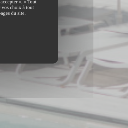
 accepter », « Tout
 vos choix à tout
ages du site.
00 AIX-EN-PROVENCE