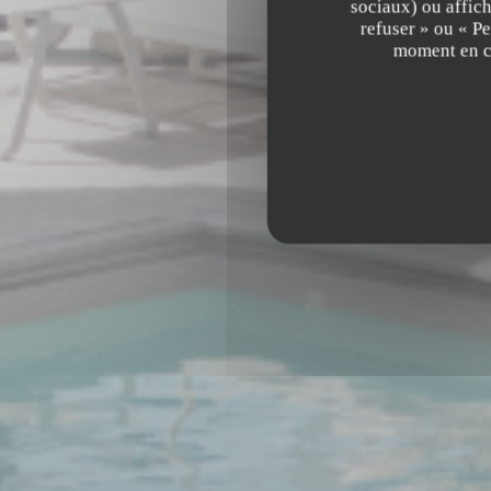
sociaux) ou affich
refuser » ou « P
moment en cl
320 AVENUE WOLFGA