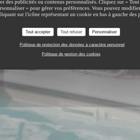
er des publicités ou contenus personnalisés. Cliquez sur « Tout
ersonnaliser » pour gérer vos préférences. Vous pouvez modifier
iquant sur l'icône représentant un cookie en bas à gauche des p
Tout accepter
Tout refuser
Personnaliser
Politique de protection des données à caractère personnel
NG AMADEUS MOZART, 13100 AIX-EN-PROVENCE 131
Politique de gestion des cookies