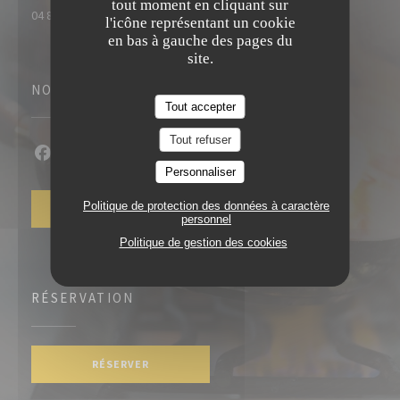
tout moment en cliquant sur
04 86 91 55 02
l'icône représentant un cookie
en bas à gauche des pages du
site.
NOUS SUIVRE
Tout accepter
Tout refuser
Facebook ((ouvre une nouvelle fenêtre))
Instagram ((ouvre une nouvelle fenêtre))
Personnaliser
Politique de protection des données à caractère
NEWSLETTER
personnel
Politique de gestion des cookies
RÉSERVATION
RÉSERVER