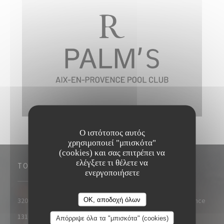
Ο ιστότοπος αυτός
χρησιμοποιεί "μπισκότα"
(cookies) και σας επιτρέπει να
ελέγξετε τι θέλετε να
ΤΟΠΟΘΕΣΊΑ
ενεργοποιήσετε
OK, αποδοχή όλων
320 Avenue Wolfgang Amadeus Mozart, 13100 Aix-en-Provence
((ανοίγει σε νέο παράθυρο))
13100 Aix-en-Provence
Απόρριψε όλα τα "μπισκότα" (cookies)