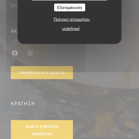
04 86 91 55 02
Εξατομίκευση
Πολιτική απορρήτου
undefined
ΑΚΟΛΟΥΘΉΣΤΕ ΜΑΣ
Facebook ((ανοίγει σε νέο παράθυρο))
Instagram ((ανοίγει σε νέο παράθυρο))
ΕΝΗΜΕΡΩΤΙΚΌ ΔΕΛΤΊΟ
ΚΡΆΤΗΣΗ
ΚΆΝΤΕ ΚΡΆΤΗΣΗ
ΤΡΑΠΕΖΙΟΎ